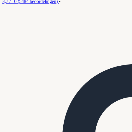
8,7 / 10
(5484 beoordelingen)
•