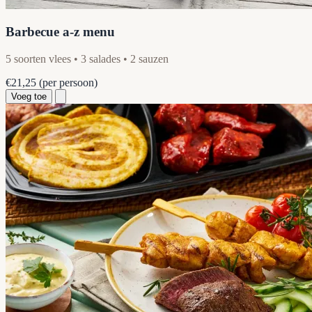
Barbecue a-z menu
5 soorten vlees • 3 salades • 2 sauzen
€21,25
(per persoon)
Voeg toe