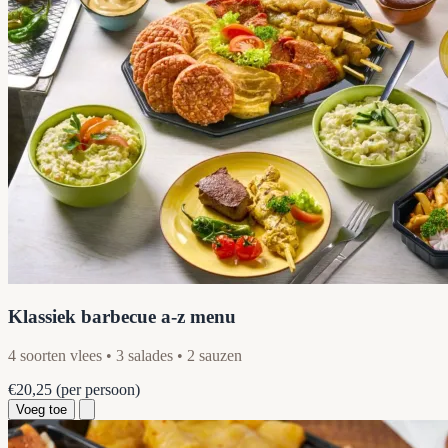
Klassiek barbecue a-z menu
4 soorten vlees • 3 salades • 2 sauzen
€20,25
(per persoon)
Voeg toe