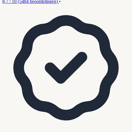
8,7 / 10
(5484 beoordelingen)
•