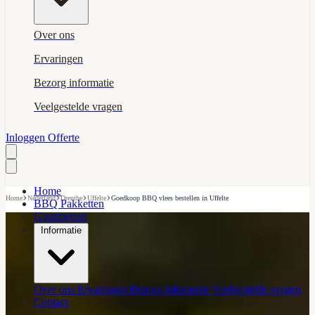
Over ons
Ervaringen
Bezorg informatie
Veelgestelde vragen
Inloggen
Offerte
Home
›
›
›
›
Home
Nederland
Drenthe
Uffelte
Goedkoop BBQ vlees bestellen in Uffelte
BBQ Pakketten
Gourmetten
Informatie
Over ons
Ervaringen
Bezorg informatie
Veelgestelde vragen
Contact