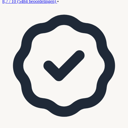
8,7 / 10
(5484 beoordelingen)
•