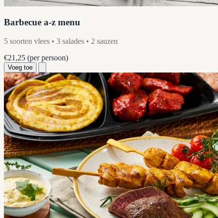
Barbecue a-z menu
5 soorten vlees • 3 salades • 2 sauzen
€21,25
(per persoon)
Voeg toe