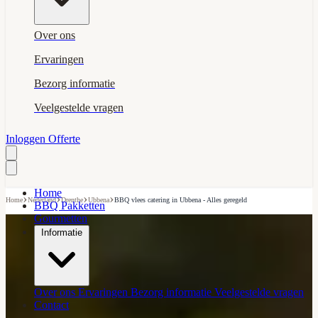
Over ons
Ervaringen
Bezorg informatie
Veelgestelde vragen
Inloggen
Offerte
Home
›
›
›
›
Home
Nederland
Drenthe
Ubbena
BBQ vlees catering in Ubbena - Alles geregeld
BBQ Pakketten
Gourmetten
Informatie
Over ons
Ervaringen
Bezorg informatie
Veelgestelde vragen
Contact