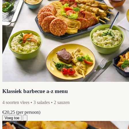
Klassiek barbecue a-z menu
4 soorten vlees • 3 salades • 2 sauzen
€20,25
(per persoon)
Voeg toe