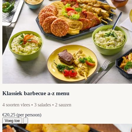
Klassiek barbecue a-z menu
4 soorten vlees • 3 salades • 2 sauzen
€20,25
(per persoon)
Voeg toe