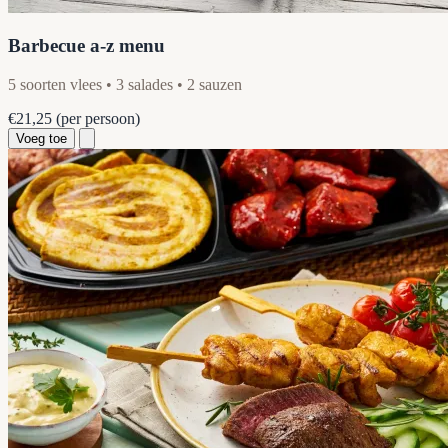
Barbecue a-z menu
5 soorten vlees • 3 salades • 2 sauzen
€21,25
(per persoon)
Voeg toe