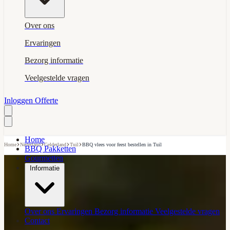
Over ons
Ervaringen
Bezorg informatie
Veelgestelde vragen
Inloggen
Offerte
Home
›
›
›
›
Home
Nederland
Gelderland
Tuil
BBQ vlees voor feest bestellen in Tuil
BBQ Pakketten
Gourmetten
Informatie
Over ons
Ervaringen
Bezorg informatie
Veelgestelde vragen
Contact