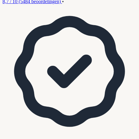
8,7 / 10
(5484 beoordelingen)
•