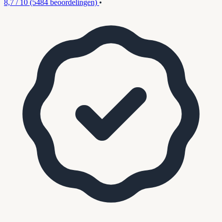
8,7 / 10
(5484 beoordelingen)
•