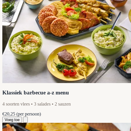
Klassiek barbecue a-z menu
4 soorten vlees • 3 salades • 2 sauzen
€20,25
(per persoon)
Voeg toe