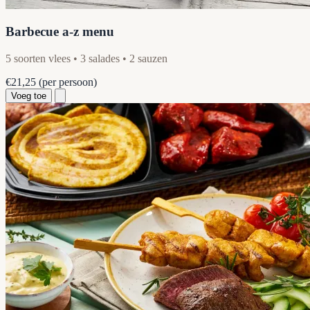
Barbecue a-z menu
5 soorten vlees • 3 salades • 2 sauzen
€21,25
(per persoon)
Voeg toe