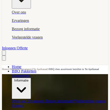
Over ons
Ervaringen
Bezorg informatie
Veelgestelde vragen
Inloggen
Offerte
Home
›
›
›
›
Home
Nederland
Groningen
Ter Apelkanaal
BBQ vlees assortiment bestellen in Ter Apelkanaal
BBQ Pakketten
Gourmetten
Informatie
Over ons
Ervaringen
Bezorg informatie
Veelgestelde vragen
Contact