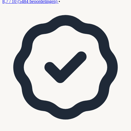
8,7 / 10
(5484 beoordelingen)
•