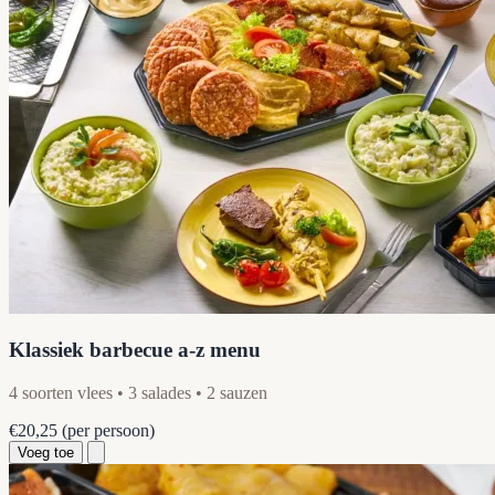
Klassiek barbecue a-z menu
4 soorten vlees • 3 salades • 2 sauzen
€20,25
(per persoon)
Voeg toe