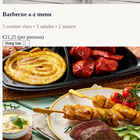
Barbecue a-z menu
5 soorten vlees • 3 salades • 2 sauzen
€21,25
(per persoon)
Voeg toe