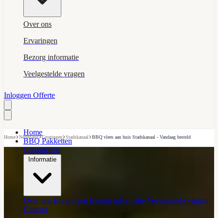
Over ons
Ervaringen
Bezorg informatie
Veelgestelde vragen
Inloggen
Offerte
Home
›
›
›
›
Home
Nederland
Groningen
Stadskanaal
BBQ vlees aan huis Stadskanaal - Vandaag besteld
BBQ Pakketten
Gourmetten
Informatie
Over ons
Ervaringen
Bezorg informatie
Veelgestelde vragen
Contact