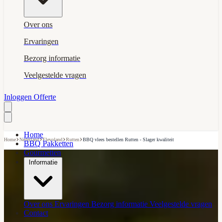
Over ons
Ervaringen
Bezorg informatie
Veelgestelde vragen
Inloggen
Offerte
Home
›
›
›
›
Home
Nederland
Flevoland
Rutten
BBQ vlees bestellen Rutten - Slager kwaliteit
BBQ Pakketten
Gourmetten
Informatie
Over ons
Ervaringen
Bezorg informatie
Veelgestelde vragen
Contact