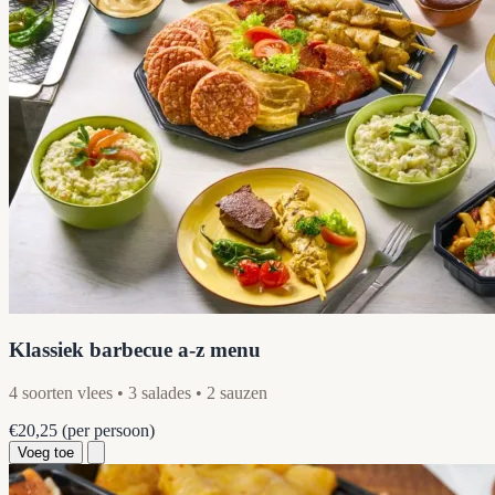
Klassiek barbecue a-z menu
4 soorten vlees • 3 salades • 2 sauzen
€20,25
(per persoon)
Voeg toe