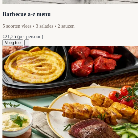
Barbecue a-z menu
5 soorten vlees • 3 salades • 2 sauzen
€21,25
(per persoon)
Voeg toe