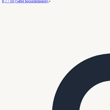
8,7 / 10
(5484 beoordelingen)
•