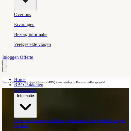
Over ons
Ervaringen
Bezorg informatie
Veelgestelde vragen
Inloggen
Offerte
Home
›
›
›
›
Home
Nederland
Limburg
Rossum
BBQ vlees catering in Rossum - Alles geregeld
BBQ Pakketten
Gourmetten
Informatie
Over ons
Ervaringen
Bezorg informatie
Veelgestelde vragen
Contact