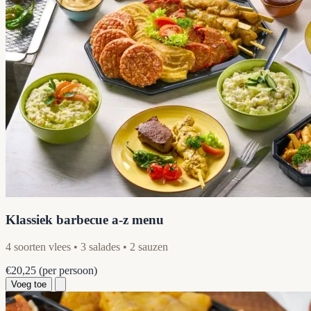
Klassiek barbecue a-z menu
4 soorten vlees • 3 salades • 2 sauzen
€20,25
(per persoon)
Voeg toe