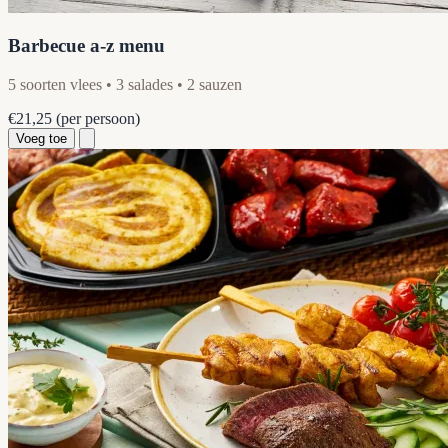
Barbecue a-z menu
5 soorten vlees • 3 salades • 2 sauzen
€21,25
(per persoon)
Voeg toe