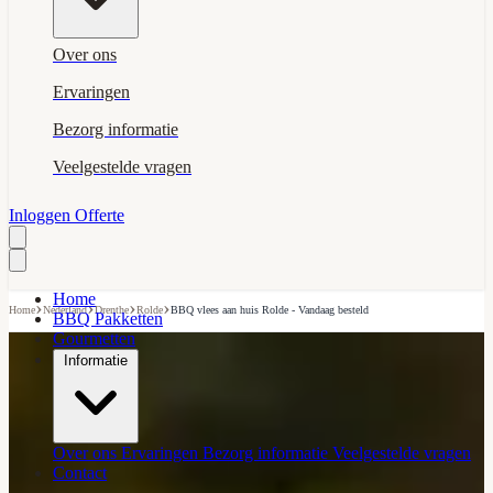
Over ons
Ervaringen
Bezorg informatie
Veelgestelde vragen
Inloggen
Offerte
Home
›
›
›
›
Home
Nederland
Drenthe
Rolde
BBQ vlees aan huis Rolde - Vandaag besteld
BBQ Pakketten
Gourmetten
Informatie
Over ons
Ervaringen
Bezorg informatie
Veelgestelde vragen
Contact