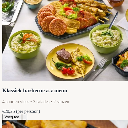
Klassiek barbecue a-z menu
4 soorten vlees • 3 salades • 2 sauzen
€20,25
(per persoon)
Voeg toe