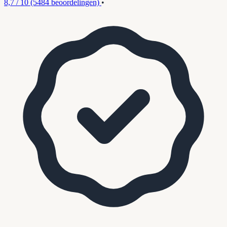
8,7 / 10
(5484 beoordelingen)
•