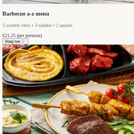
Barbecue a-z menu
5 soorten vlees • 3 salades • 2 sauzen
€21,25
(per persoon)
Voeg toe