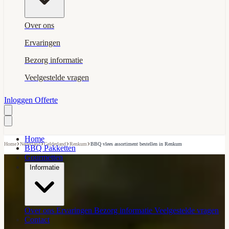
Over ons
Ervaringen
Bezorg informatie
Veelgestelde vragen
Inloggen
Offerte
Home
›
›
›
›
Home
Nederland
Gelderland
Renkum
BBQ vlees assortiment bestellen in Renkum
BBQ Pakketten
Gourmetten
Informatie
Over ons
Ervaringen
Bezorg informatie
Veelgestelde vragen
Contact