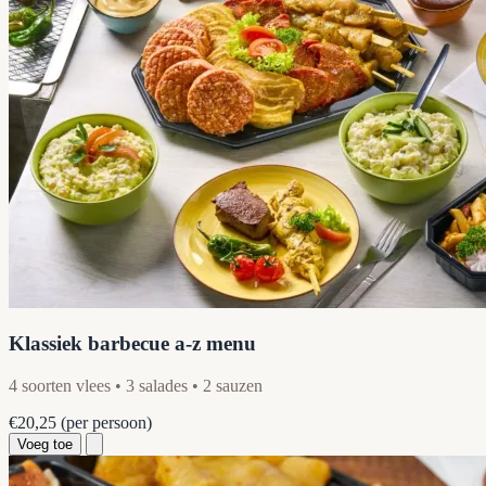
Klassiek barbecue a-z menu
4 soorten vlees • 3 salades • 2 sauzen
€20,25
(per persoon)
Voeg toe