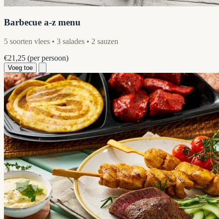
Barbecue a-z menu
5 soorten vlees • 3 salades • 2 sauzen
€21,25
(per persoon)
Voeg toe