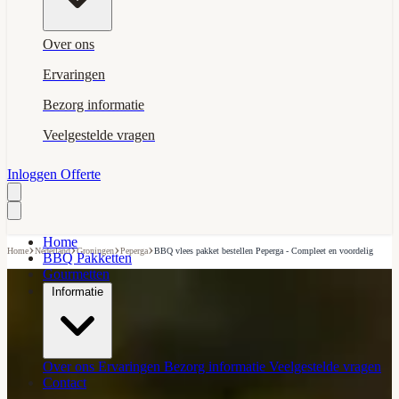
Over ons
Ervaringen
Bezorg informatie
Veelgestelde vragen
Inloggen
Offerte
Home
›
›
›
›
Home
Nederland
Groningen
Peperga
BBQ vlees pakket bestellen Peperga - Compleet en voordelig
BBQ Pakketten
Gourmetten
Informatie
Over ons
Ervaringen
Bezorg informatie
Veelgestelde vragen
Contact