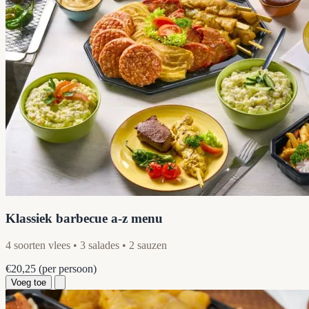
Klassiek barbecue a-z menu
4 soorten vlees • 3 salades • 2 sauzen
€20,25
(per persoon)
Voeg toe