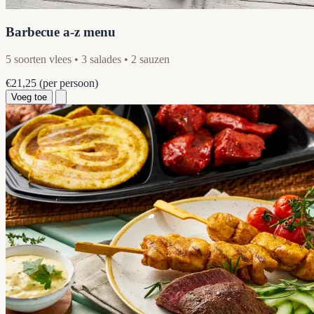
Barbecue a-z menu
5 soorten vlees • 3 salades • 2 sauzen
€21,25
(per persoon)
Voeg toe