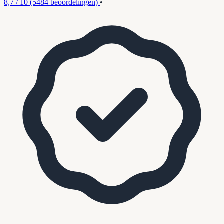
8,7 / 10
(5484 beoordelingen)
•