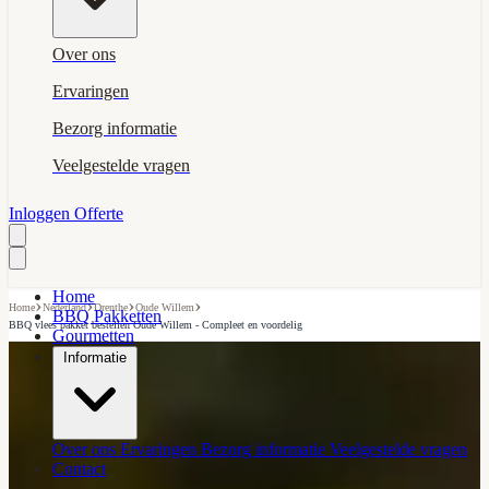
Over ons
Ervaringen
Bezorg informatie
Veelgestelde vragen
Inloggen
Offerte
Home
›
›
›
›
Home
Nederland
Drenthe
Oude Willem
BBQ Pakketten
BBQ vlees pakket bestellen Oude Willem - Compleet en voordelig
Gourmetten
Informatie
Over ons
Ervaringen
Bezorg informatie
Veelgestelde vragen
Contact