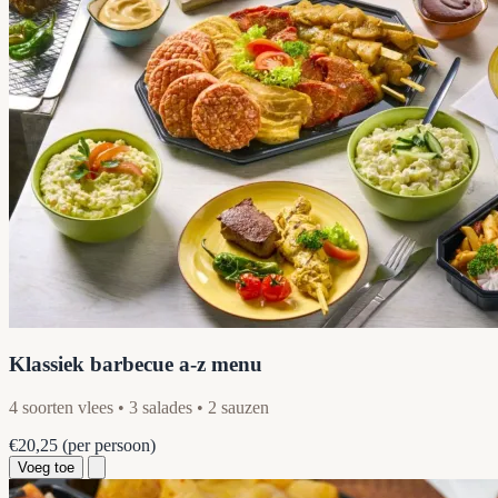
Klassiek barbecue a-z menu
4 soorten vlees • 3 salades • 2 sauzen
€20,25
(per persoon)
Voeg toe