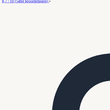
8,7 / 10
(5484 beoordelingen)
•