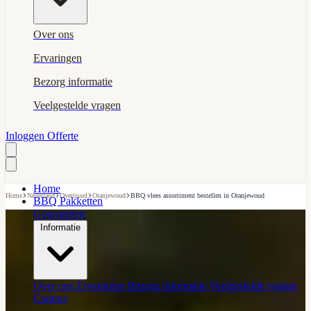
Over ons
Ervaringen
Bezorg informatie
Veelgestelde vragen
Inloggen
Offerte
Home
›
›
›
›
Home
Nederland
Overijssel
Oranjewoud
BBQ vlees assortiment bestellen in Oranjewoud
BBQ Pakketten
Gourmetten
Informatie
Over ons
Ervaringen
Bezorg informatie
Veelgestelde vragen
Contact