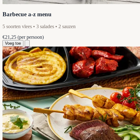
Barbecue a-z menu
5 soorten vlees • 3 salades • 2 sauzen
€21,25
(per persoon)
Voeg toe