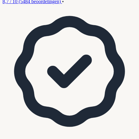
8,7 / 10
(5484 beoordelingen)
•