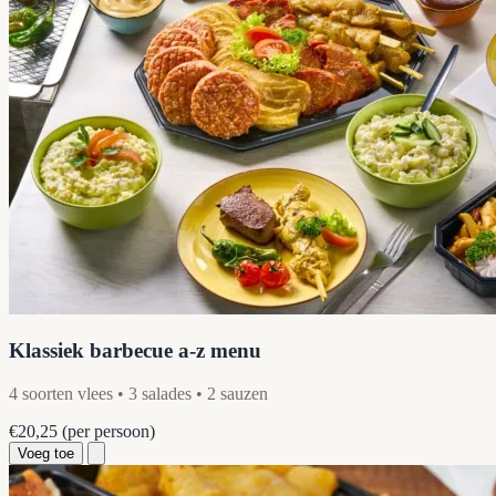
Klassiek barbecue a-z menu
4 soorten vlees • 3 salades • 2 sauzen
€20,25
(per persoon)
Voeg toe