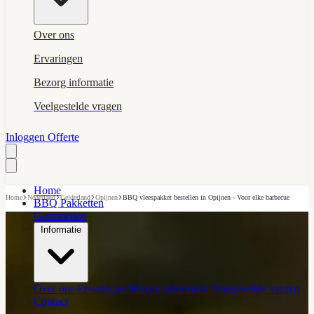
Over ons
Ervaringen
Bezorg informatie
Veelgestelde vragen
Inloggen
Offerte
Home
›
›
›
›
Home
Nederland
Gelderland
Opijnen
BBQ vleespakket bestellen in Opijnen - Voor elke barbecue
BBQ Pakketten
Gourmetten
Informatie
Over ons
Ervaringen
Bezorg informatie
Veelgestelde vragen
Contact