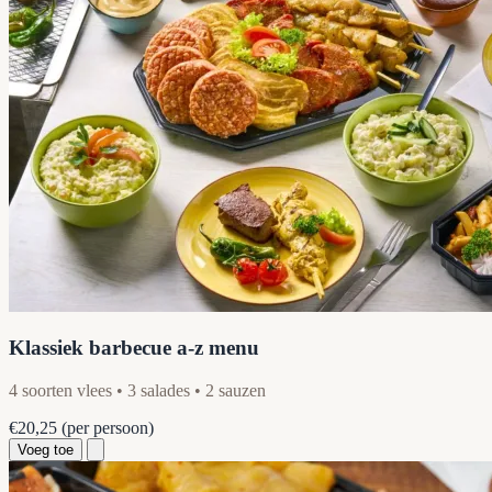
Klassiek barbecue a-z menu
4 soorten vlees • 3 salades • 2 sauzen
€20,25
(per persoon)
Voeg toe