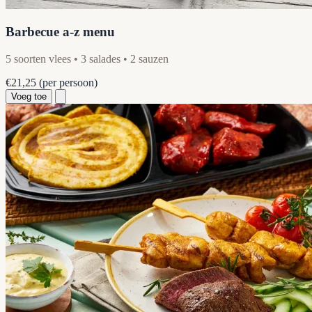
Barbecue a-z menu
5 soorten vlees • 3 salades • 2 sauzen
€21,25
(per persoon)
Voeg toe