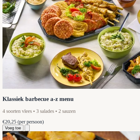
Klassiek barbecue a-z menu
4 soorten vlees • 3 salades • 2 sauzen
€20,25
(per persoon)
Voeg toe