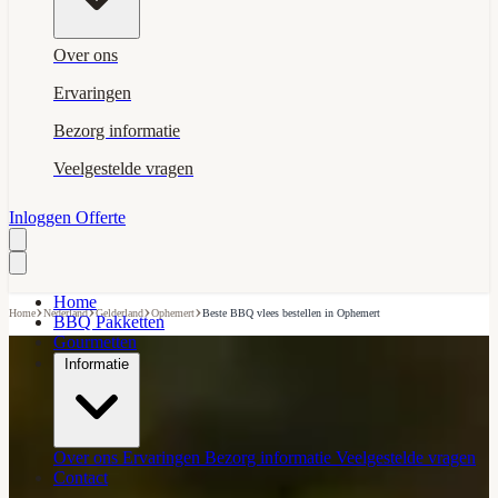
Over ons
Ervaringen
Bezorg informatie
Veelgestelde vragen
Inloggen
Offerte
Home
›
›
›
›
Home
Nederland
Gelderland
Ophemert
Beste BBQ vlees bestellen in Ophemert
BBQ Pakketten
Gourmetten
Informatie
Over ons
Ervaringen
Bezorg informatie
Veelgestelde vragen
Contact