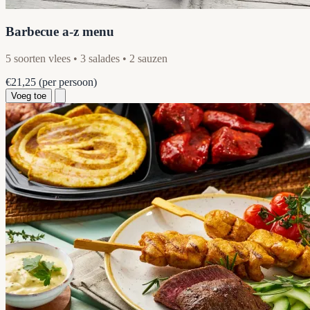
Barbecue a-z menu
5 soorten vlees • 3 salades • 2 sauzen
€21,25
(per persoon)
Voeg toe