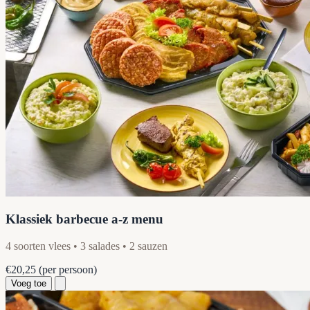
Klassiek barbecue a-z menu
4 soorten vlees • 3 salades • 2 sauzen
€20,25
(per persoon)
Voeg toe