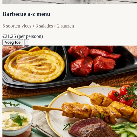
Barbecue a-z menu
5 soorten vlees • 3 salades • 2 sauzen
€21,25
(per persoon)
Voeg toe