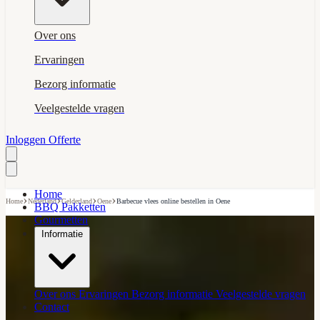
Over ons
Ervaringen
Bezorg informatie
Veelgestelde vragen
Inloggen
Offerte
Home
›
›
›
›
Home
Nederland
Gelderland
Oene
Barbecue vlees online bestellen in Oene
BBQ Pakketten
Gourmetten
Informatie
Over ons
Ervaringen
Bezorg informatie
Veelgestelde vragen
Contact