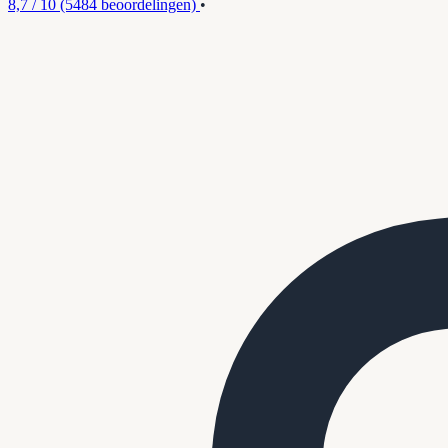
8,7 / 10
(5484 beoordelingen)
•