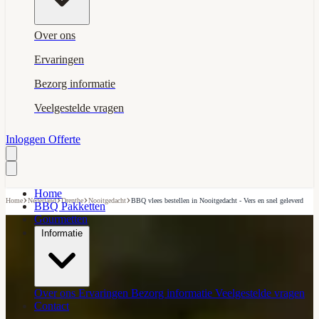
Over ons
Ervaringen
Bezorg informatie
Veelgestelde vragen
Inloggen
Offerte
Home
›
›
›
›
Home
Nederland
Drenthe
Nooitgedacht
BBQ vlees bestellen in Nooitgedacht - Vers en snel geleverd
BBQ Pakketten
Gourmetten
Informatie
Over ons
Ervaringen
Bezorg informatie
Veelgestelde vragen
Contact