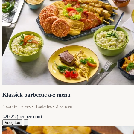
Klassiek barbecue a-z menu
4 soorten vlees • 3 salades • 2 sauzen
€20,25
(per persoon)
Voeg toe