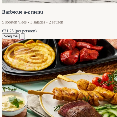
Barbecue a-z menu
5 soorten vlees • 3 salades • 2 sauzen
€21,25
(per persoon)
Voeg toe