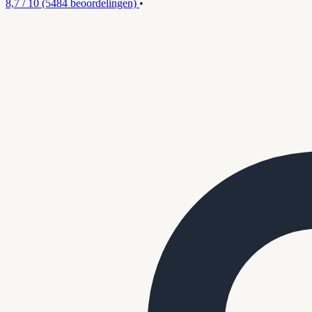
8,7 / 10
(5484 beoordelingen)
•