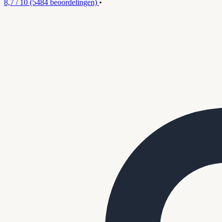
8,7 / 10
(5484 beoordelingen)
•