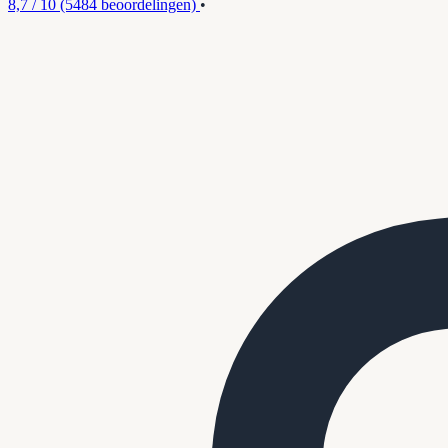
8,7 / 10
(5484 beoordelingen)
•