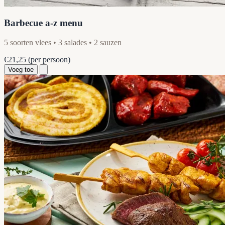
Barbecue a-z menu
5 soorten vlees • 3 salades • 2 sauzen
€21,25
(per persoon)
Voeg toe