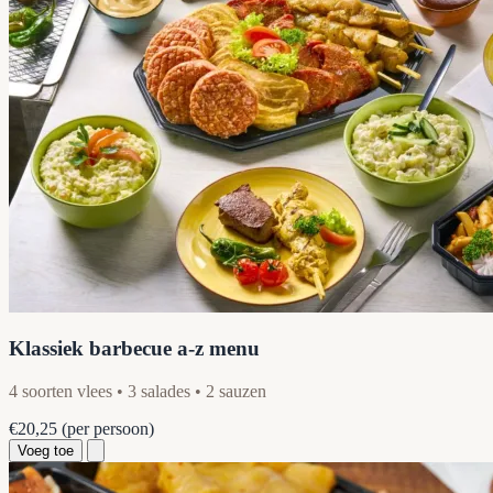
Klassiek barbecue a-z menu
4 soorten vlees • 3 salades • 2 sauzen
€20,25
(per persoon)
Voeg toe