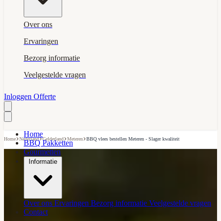
Over ons
Ervaringen
Bezorg informatie
Veelgestelde vragen
Inloggen
Offerte
Home
›
›
›
›
Home
Nederland
Gelderland
Meteren
BBQ vlees bestellen Meteren - Slager kwaliteit
BBQ Pakketten
Gourmetten
Informatie
Over ons
Ervaringen
Bezorg informatie
Veelgestelde vragen
Contact