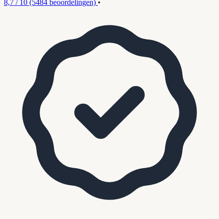
8,7 / 10
(5484 beoordelingen)
•