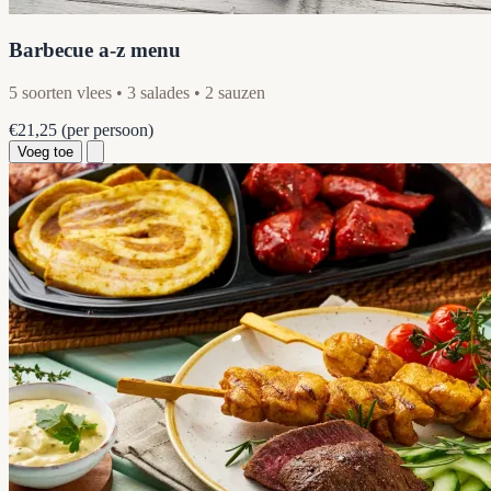
Barbecue a-z menu
5 soorten vlees • 3 salades • 2 sauzen
€21,25
(per persoon)
Voeg toe