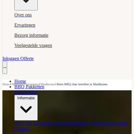
Over ons
Ervaringen
Bezorg informatie
Veelgestelde vragen
Inloggen
Offerte
Home
›
›
›
›
Home
Nederland
Groningen
Meedhuizen
Beste BBQ vlees bestellen in Meedhuizen
BBQ Pakketten
Gourmetten
Informatie
Over ons
Ervaringen
Bezorg informatie
Veelgestelde vragen
Contact