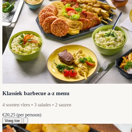
Klassiek barbecue a-z menu
4 soorten vlees • 3 salades • 2 sauzen
€20,25
(per persoon)
Voeg toe