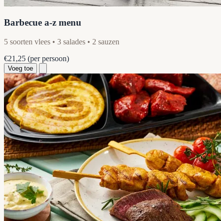
Barbecue a-z menu
5 soorten vlees • 3 salades • 2 sauzen
€21,25
(per persoon)
Voeg toe