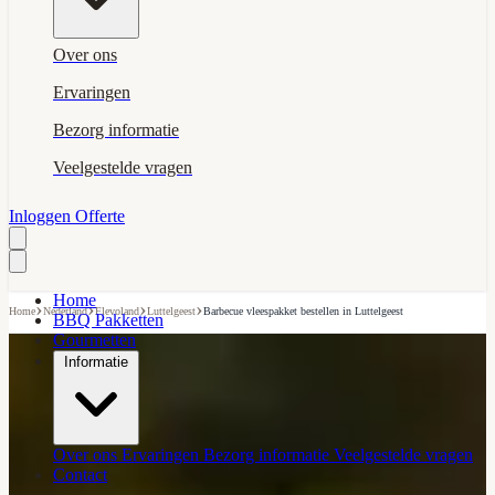
Over ons
Ervaringen
Bezorg informatie
Veelgestelde vragen
Inloggen
Offerte
Home
›
›
›
›
Home
Nederland
Flevoland
Luttelgeest
Barbecue vleespakket bestellen in Luttelgeest
BBQ Pakketten
Gourmetten
Informatie
Over ons
Ervaringen
Bezorg informatie
Veelgestelde vragen
Contact