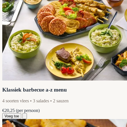
Klassiek barbecue a-z menu
4 soorten vlees • 3 salades • 2 sauzen
€20,25
(per persoon)
Voeg toe