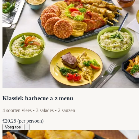
Klassiek barbecue a-z menu
4 soorten vlees • 3 salades • 2 sauzen
€20,25
(per persoon)
Voeg toe