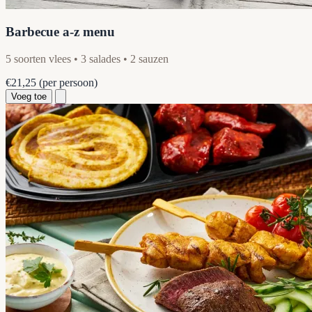
Barbecue a-z menu
5 soorten vlees • 3 salades • 2 sauzen
€21,25
(per persoon)
Voeg toe