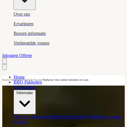
Over ons
Ervaringen
Bezorg informatie
Veelgestelde vragen
Inloggen
Offerte
Home
›
›
›
›
Home
Nederland
Drenthe
Loon
Barbecue vlees online bestellen in Loon
BBQ Pakketten
Gourmetten
Informatie
Over ons
Ervaringen
Bezorg informatie
Veelgestelde vragen
Contact