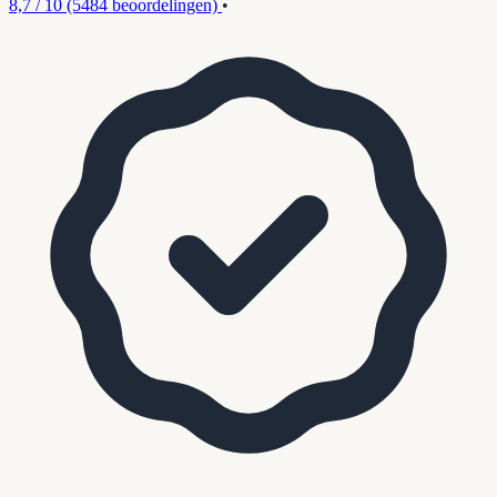
8,7 / 10
(5484 beoordelingen)
•