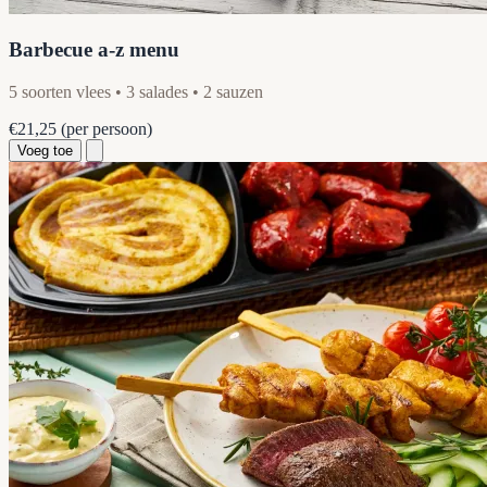
Barbecue a-z menu
5 soorten vlees • 3 salades • 2 sauzen
€21,25
(per persoon)
Voeg toe