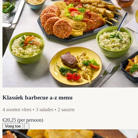
Klassiek barbecue a-z menu
4 soorten vlees • 3 salades • 2 sauzen
€20,25
(per persoon)
Voeg toe