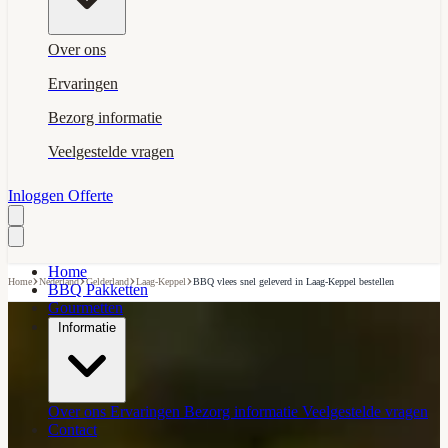
Over ons
Ervaringen
Bezorg informatie
Veelgestelde vragen
Inloggen
Offerte
Home
›
›
›
›
Home
Nederland
Gelderland
Laag-Keppel
BBQ vlees snel geleverd in Laag-Keppel bestellen
BBQ Pakketten
Gourmetten
Informatie
Over ons
Ervaringen
Bezorg informatie
Veelgestelde vragen
Contact