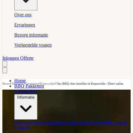
Over ons
Ervaringen
Bezorg informatie
Veelgestelde vragen
Inloggen
Offerte
Home
›
›
›
›
Home
Nederland
Groningen
Kropswolde
Vers BBQ vlees bestellen in Kropswolde - Direct online
BBQ Pakketten
Gourmetten
Informatie
Over ons
Ervaringen
Bezorg informatie
Veelgestelde vragen
Contact