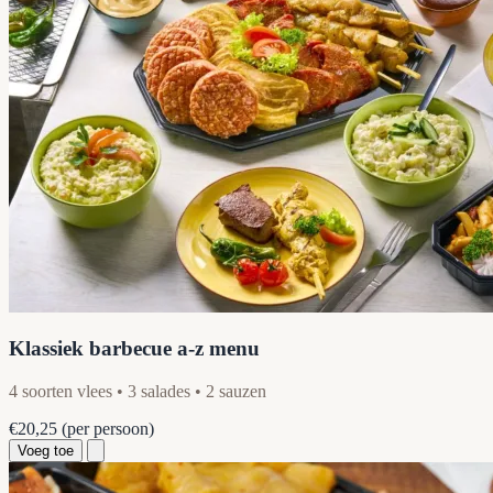
Klassiek barbecue a-z menu
4 soorten vlees • 3 salades • 2 sauzen
€20,25
(per persoon)
Voeg toe