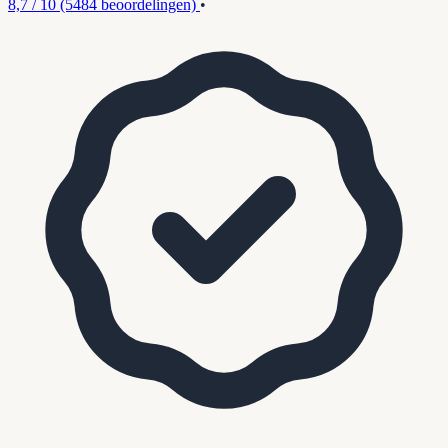
8,7 / 10
(5484 beoordelingen)
•