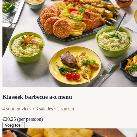
Klassiek barbecue a-z menu
4 soorten vlees • 3 salades • 2 sauzen
€20,25
(per persoon)
Voeg toe