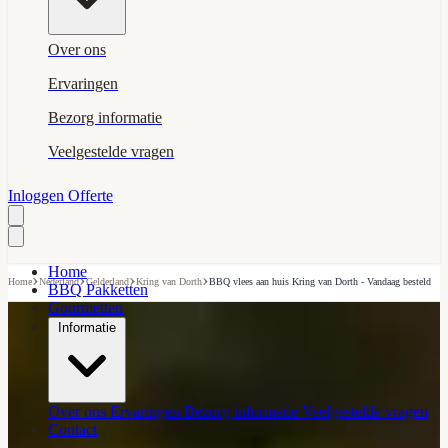
Over ons
Ervaringen
Bezorg informatie
Veelgestelde vragen
Inloggen
Offerte
Home
›
›
›
›
Home
Nederland
Gelderland
Kring van Dorth
BBQ vlees aan huis Kring van Dorth - Vandaag besteld
BBQ Pakketten
Gourmetten
Informatie
Over ons
Ervaringen
Bezorg informatie
Veelgestelde vragen
Contact