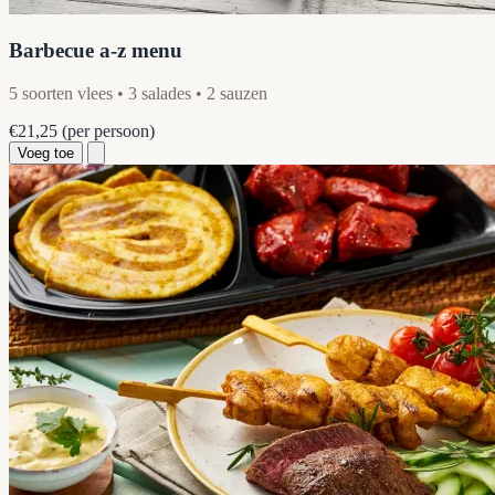
Barbecue a-z menu
5 soorten vlees • 3 salades • 2 sauzen
€21,25
(per persoon)
Voeg toe