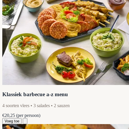
Klassiek barbecue a-z menu
4 soorten vlees • 3 salades • 2 sauzen
€20,25
(per persoon)
Voeg toe