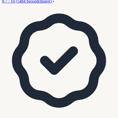
8,7 / 10
(5484 beoordelingen)
•