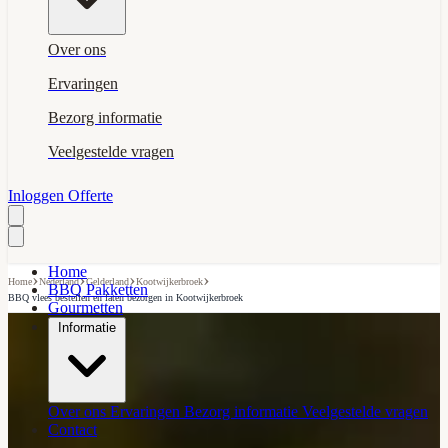
Over ons
Ervaringen
Bezorg informatie
Veelgestelde vragen
Inloggen
Offerte
Home
›
›
›
›
Home
Nederland
Gelderland
Kootwijkerbroek
BBQ Pakketten
BBQ vlees bestellen en laten bezorgen in Kootwijkerbroek
Gourmetten
Informatie
Over ons
Ervaringen
Bezorg informatie
Veelgestelde vragen
Contact