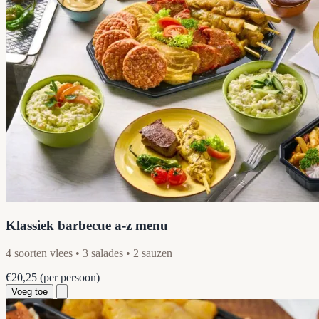
Klassiek barbecue a-z menu
4 soorten vlees • 3 salades • 2 sauzen
€20,25
(per persoon)
Voeg toe