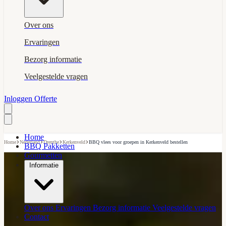
Over ons
Ervaringen
Bezorg informatie
Veelgestelde vragen
Inloggen
Offerte
Home
›
›
›
›
Home
Nederland
Drenthe
Kerkenveld
BBQ vlees voor groepen in Kerkenveld bestellen
BBQ Pakketten
Gourmetten
Informatie
Over ons
Ervaringen
Bezorg informatie
Veelgestelde vragen
Contact