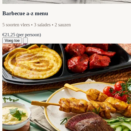
Barbecue a-z menu
5 soorten vlees • 3 salades • 2 sauzen
€21,25
(per persoon)
Voeg toe