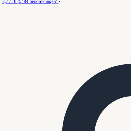
8,7 / 10
(5484 beoordelingen)
•