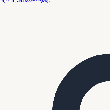
8,7 / 10
(5484 beoordelingen)
•