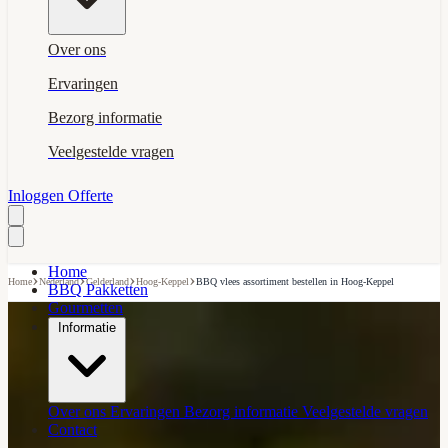
Over ons
Ervaringen
Bezorg informatie
Veelgestelde vragen
Inloggen
Offerte
Home
›
›
›
›
Home
Nederland
Gelderland
Hoog-Keppel
BBQ vlees assortiment bestellen in Hoog-Keppel
BBQ Pakketten
Gourmetten
Informatie
Over ons
Ervaringen
Bezorg informatie
Veelgestelde vragen
Contact