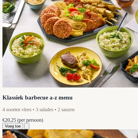
Klassiek barbecue a-z menu
4 soorten vlees • 3 salades • 2 sauzen
€20,25
(per persoon)
Voeg toe