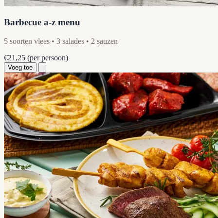
Barbecue a-z menu
5 soorten vlees • 3 salades • 2 sauzen
€21,25
(per persoon)
Voeg toe