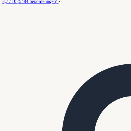
8,7 / 10
(5484 beoordelingen)
•