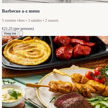
Barbecue a-z menu
5 soorten vlees • 3 salades • 2 sauzen
€21,25
(per persoon)
Voeg toe