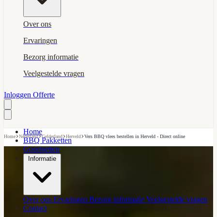
Over ons
Ervaringen
Bezorg informatie
Veelgestelde vragen
Inloggen
Offerte
Home
›
›
›
›
Home
Nederland
Gelderland
Herveld
Vers BBQ vlees bestellen in Herveld - Direct online
BBQ Pakketten
Gourmetten
Informatie
Over ons
Ervaringen
Bezorg informatie
Veelgestelde vragen
Contact