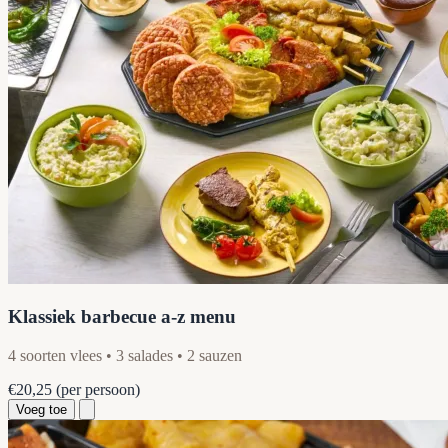
Klassiek barbecue a-z menu
4 soorten vlees • 3 salades • 2 sauzen
€20,25
(per persoon)
Voeg toe