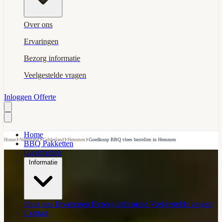
Over ons
Ervaringen
Bezorg informatie
Veelgestelde vragen
Inloggen
Offerte
Home
›
›
›
›
Home
Nederland
Gelderland
Hemmen
Goedkoop BBQ vlees bestellen in Hemmen
BBQ Pakketten
Gourmetten
Informatie
Over ons
Ervaringen
Bezorg informatie
Veelgestelde vragen
Contact