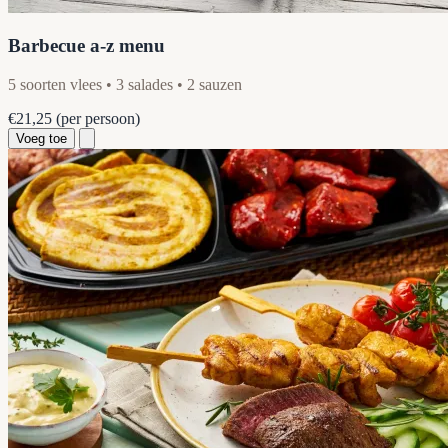
Barbecue a-z menu
5 soorten vlees • 3 salades • 2 sauzen
€21,25
(per persoon)
Voeg toe