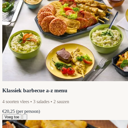
Klassiek barbecue a-z menu
4 soorten vlees • 3 salades • 2 sauzen
€20,25
(per persoon)
Voeg toe