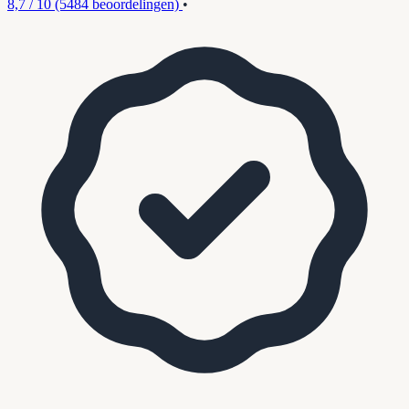
8,7 / 10
(5484 beoordelingen)
•