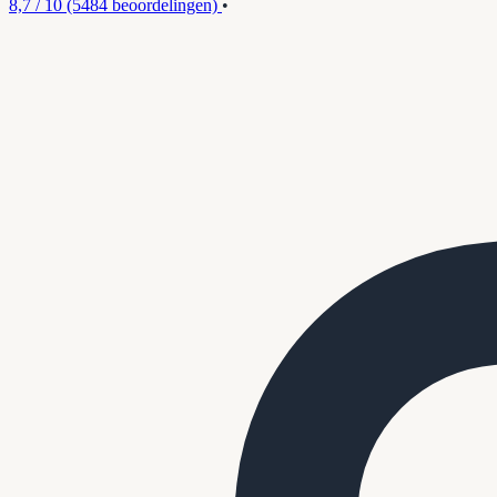
8,7 / 10
(5484 beoordelingen)
•