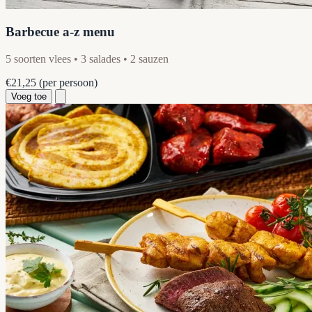
Barbecue a-z menu
5 soorten vlees • 3 salades • 2 sauzen
€21,25
(per persoon)
Voeg toe