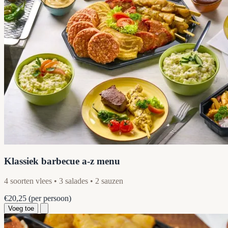
Klassiek barbecue a-z menu
4 soorten vlees • 3 salades • 2 sauzen
€20,25
(per persoon)
Voeg toe