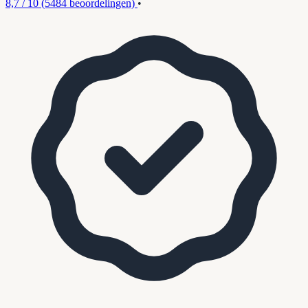
8,7 / 10
(5484 beoordelingen)
•