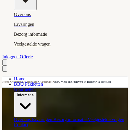
Over ons
Ervaringen
Bezorg informatie
Veelgestelde vragen
Inloggen
Offerte
Home
›
›
›
›
Home
Nederland
Gelderland
Harderwijk
BBQ vlees snel geleverd in Harderwijk bestellen
BBQ Pakketten
Gourmetten
Informatie
Over ons
Ervaringen
Bezorg informatie
Veelgestelde vragen
Contact