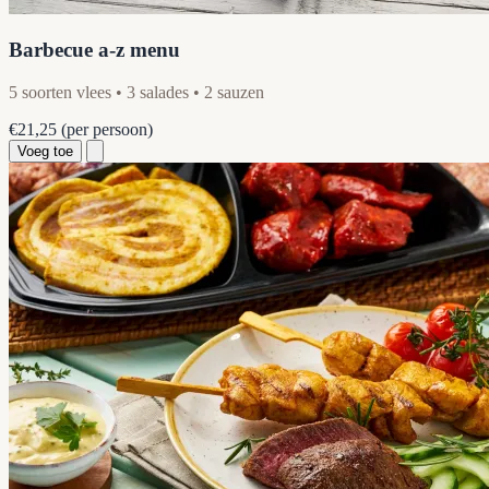
Barbecue a-z menu
5 soorten vlees • 3 salades • 2 sauzen
€21,25
(per persoon)
Voeg toe