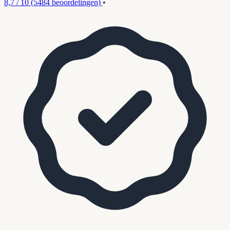
8,7 / 10
(5484 beoordelingen)
•