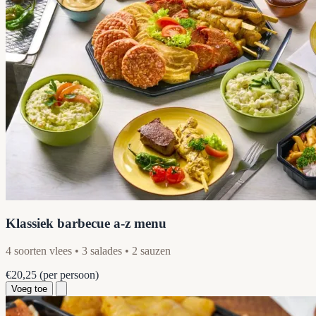
Klassiek barbecue a-z menu
4 soorten vlees • 3 salades • 2 sauzen
€20,25
(per persoon)
Voeg toe