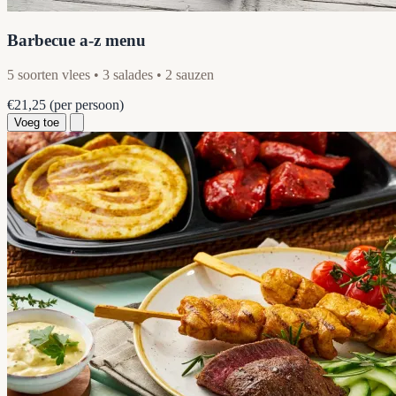
Barbecue a-z menu
5 soorten vlees • 3 salades • 2 sauzen
€21,25
(per persoon)
Voeg toe