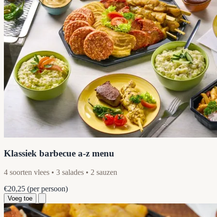
Klassiek barbecue a-z menu
4 soorten vlees • 3 salades • 2 sauzen
€20,25
(per persoon)
Voeg toe