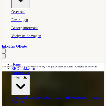
Over ons
Ervaringen
Bezorg informatie
Veelgestelde vragen
Inloggen
Offerte
Home
›
›
›
›
Home
Nederland
Gelderland
Haarlo
BBQ vlees pakket bestellen Haarlo - Compleet en voordelig
BBQ Pakketten
Gourmetten
Informatie
Over ons
Ervaringen
Bezorg informatie
Veelgestelde vragen
Contact