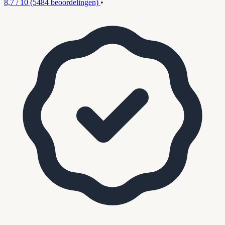
8,7 / 10
(5484 beoordelingen)
•