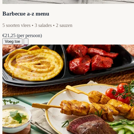
Barbecue a-z menu
5 soorten vlees • 3 salades • 2 sauzen
€21,25
(per persoon)
Voeg toe