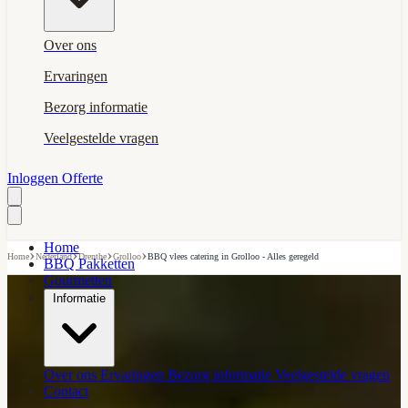
Over ons
Ervaringen
Bezorg informatie
Veelgestelde vragen
Inloggen
Offerte
Home
›
›
›
›
Home
Nederland
Drenthe
Grolloo
BBQ vlees catering in Grolloo - Alles geregeld
BBQ Pakketten
Gourmetten
Informatie
Over ons
Ervaringen
Bezorg informatie
Veelgestelde vragen
Contact