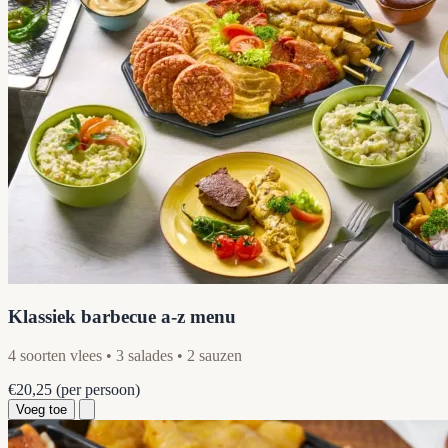
Klassiek barbecue a-z menu
4 soorten vlees • 3 salades • 2 sauzen
€20,25
(per persoon)
Voeg toe