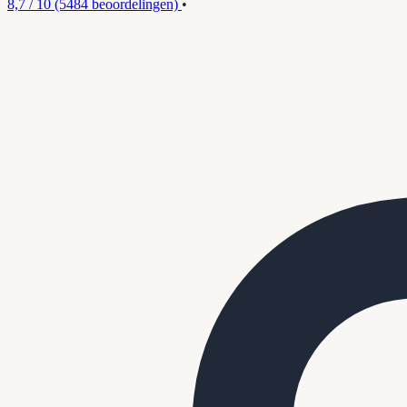
8,7 / 10
(5484 beoordelingen)
•