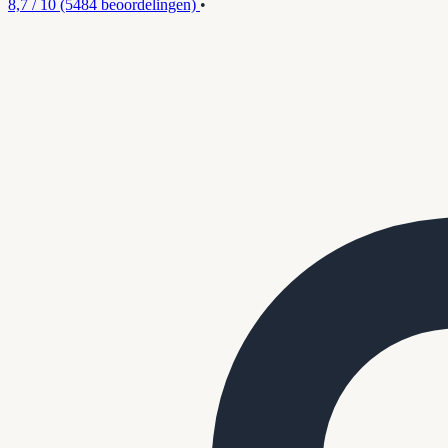
8,7 / 10
(5484 beoordelingen)
•