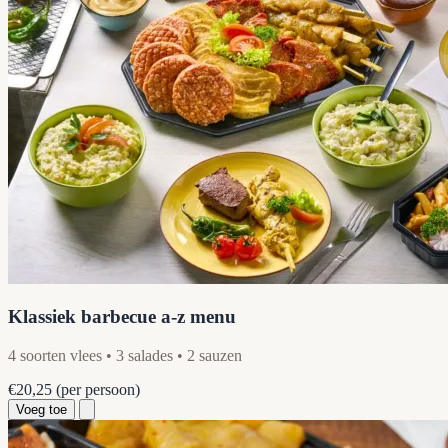
Klassiek barbecue a-z menu
4 soorten vlees • 3 salades • 2 sauzen
€20,25
(per persoon)
Voeg toe