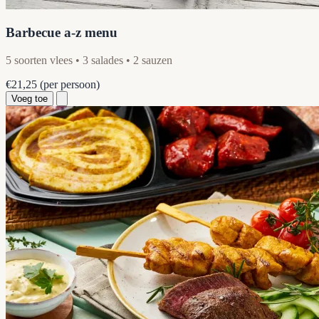
Barbecue a-z menu
5 soorten vlees • 3 salades • 2 sauzen
€21,25
(per persoon)
Voeg toe