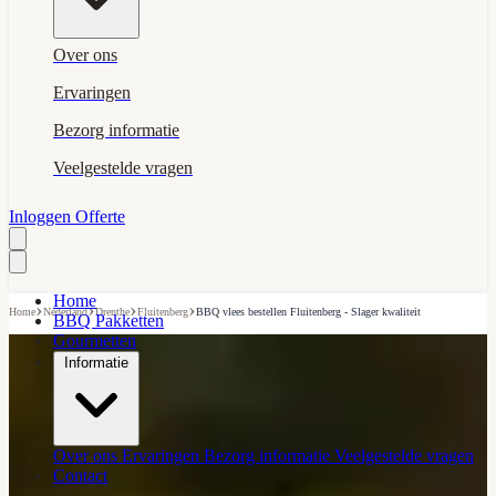
Over ons
Ervaringen
Bezorg informatie
Veelgestelde vragen
Inloggen
Offerte
Home
›
›
›
›
Home
Nederland
Drenthe
Fluitenberg
BBQ vlees bestellen Fluitenberg - Slager kwaliteit
BBQ Pakketten
Gourmetten
Informatie
Over ons
Ervaringen
Bezorg informatie
Veelgestelde vragen
Contact