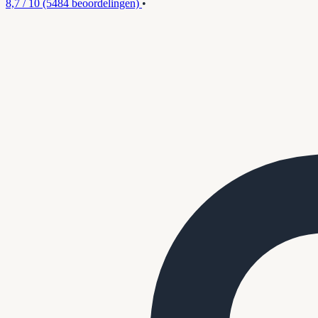
8,7 / 10
(5484 beoordelingen)
•