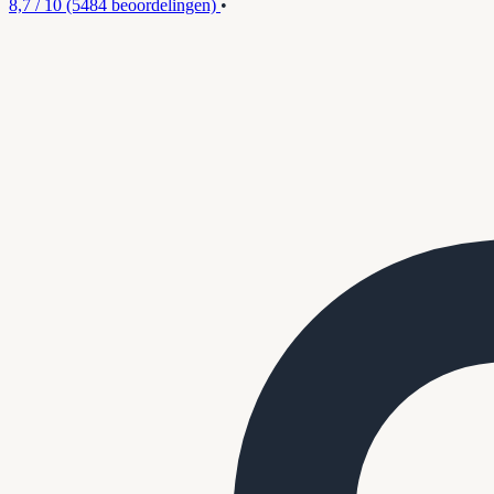
8,7 / 10
(5484 beoordelingen)
•