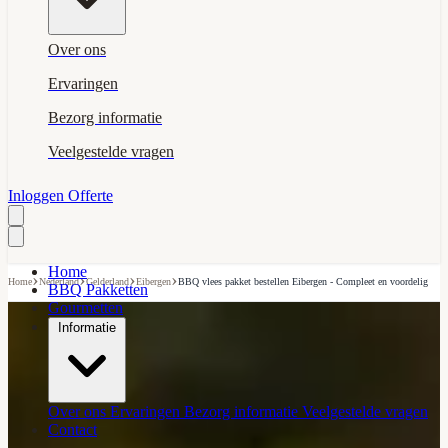
Over ons
Ervaringen
Bezorg informatie
Veelgestelde vragen
Inloggen
Offerte
Home
›
›
›
›
Home
Nederland
Gelderland
Eibergen
BBQ vlees pakket bestellen Eibergen - Compleet en voordelig
BBQ Pakketten
Gourmetten
Informatie
Over ons
Ervaringen
Bezorg informatie
Veelgestelde vragen
Contact