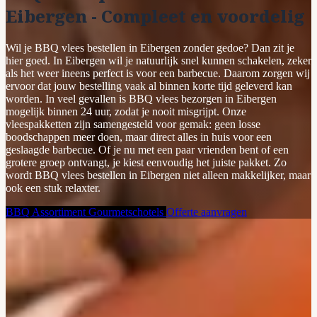
Eibergen - Compleet en voordelig
Wil je BBQ vlees bestellen in Eibergen zonder gedoe? Dan zit je
hier goed. In Eibergen wil je natuurlijk snel kunnen schakelen, zeker
als het weer ineens perfect is voor een barbecue. Daarom zorgen wij
ervoor dat jouw bestelling vaak al binnen korte tijd geleverd kan
worden. In veel gevallen is BBQ vlees bezorgen in Eibergen
mogelijk binnen 24 uur, zodat je nooit misgrijpt. Onze
vleespakketten zijn samengesteld voor gemak: geen losse
boodschappen meer doen, maar direct alles in huis voor een
geslaagde barbecue. Of je nu met een paar vrienden bent of een
grotere groep ontvangt, je kiest eenvoudig het juiste pakket. Zo
wordt BBQ vlees bestellen in Eibergen niet alleen makkelijker, maar
ook een stuk relaxter.
BBQ Assortiment
Gourmetschotels
Offerte aanvragen