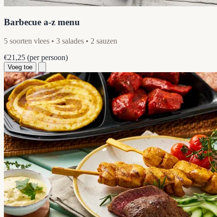
Barbecue a-z menu
5 soorten vlees • 3 salades • 2 sauzen
€21,25
(per persoon)
Voeg toe