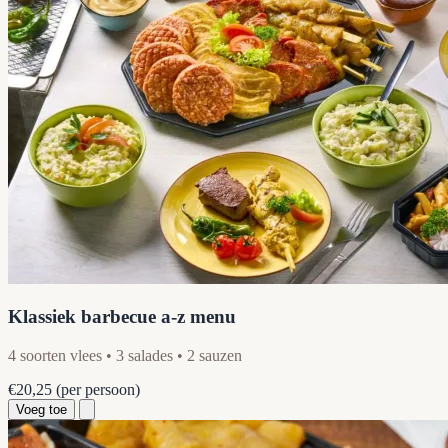
Klassiek barbecue a-z menu
4 soorten vlees • 3 salades • 2 sauzen
€20,25
(per persoon)
Voeg toe