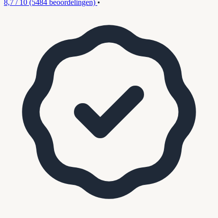
8,7 / 10
(5484 beoordelingen)
•