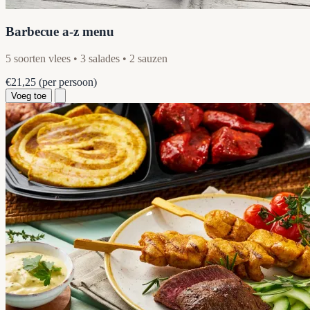
Barbecue a-z menu
5 soorten vlees • 3 salades • 2 sauzen
€21,25
(per persoon)
Voeg toe