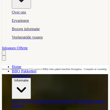
Over ons
Ervaringen
Bezorg informatie
Veelgestelde vragen
Inloggen
Offerte
Home
›
›
›
›
Home
Nederland
Drenthe
Dwingeloo
BBQ vlees pakket bestellen Dwingeloo - Compleet en voordelig
BBQ Pakketten
Gourmetten
Informatie
Over ons
Ervaringen
Bezorg informatie
Veelgestelde vragen
Contact