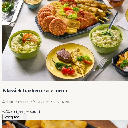
Klassiek barbecue a-z menu
4 soorten vlees • 3 salades • 2 sauzen
€20,25
(per persoon)
Voeg toe